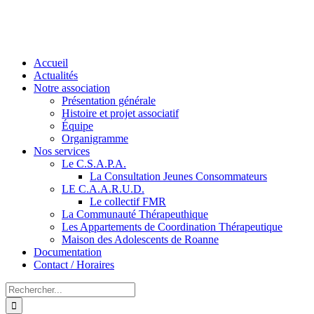
Accueil
Actualités
Notre association
Présentation générale
Histoire et projet associatif
Équipe
Organigramme
Nos services
Le C.S.A.P.A.
La Consultation Jeunes Consommateurs
LE C.A.A.R.U.D.
Le collectif FMR
La Communauté Thérapeuthique
Les Appartements de Coordination Thérapeutique
Maison des Adolescents de Roanne
Documentation
Contact / Horaires
Rechercher: