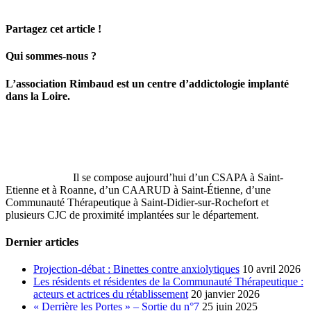
Partagez cet article !
Facebook
X
LinkedIn
Email
Qui sommes-nous ?
L’association Rimbaud est un centre d’addictologie implanté
dans la Loire.
Il se compose aujourd’hui d’un CSAPA à Saint-
Etienne et à Roanne, d’un CAARUD à Saint-Étienne, d’une
Communauté Thérapeutique à Saint‐Didier‐sur‐Rochefort et
plusieurs CJC de proximité implantées sur le département.
Dernier articles
Projection-débat : Binettes contre anxiolytiques
10 avril 2026
Les résidents et résidentes de la Communauté Thérapeutique :
acteurs et actrices du rétablissement
20 janvier 2026
« Derrière les Portes » – Sortie du n°7
25 juin 2025