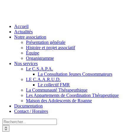
Accueil
Actualités
Notre association
Présentation générale
Histoire et projet associatif
Équipe
Organigramme
Nos services
Le C.S.A.P.A.
La Consultation Jeunes Consommateurs
LE C.A.A.R.U.D.
Le collectif FMR
La Communauté Thérapeuthique
Les Appartements de Coordination Thérapeutique
Maison des Adolescents de Roanne
Documentation
Contact / Horaires
Rechercher: