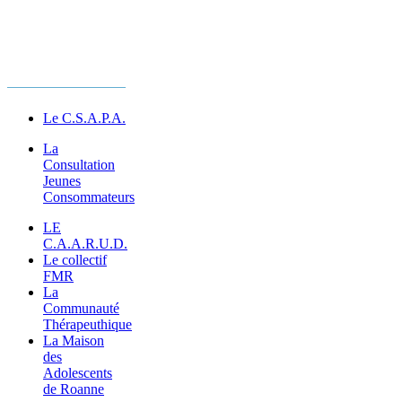
Tous nos
services
Le C.S.A.P.A.
La
Consultation
Jeunes
Consommateurs
LE
C.A.A.R.U.D.
Le collectif
FMR
La
Communauté
Thérapeuthique
La Maison
des
Adolescents
de Roanne