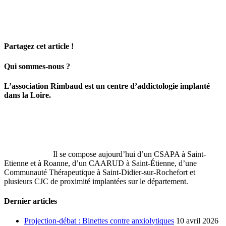
Partagez cet article !
Facebook
X
LinkedIn
Email
Qui sommes-nous ?
L’association Rimbaud est un centre d’addictologie implanté
dans la Loire.
Il se compose aujourd’hui d’un CSAPA à Saint-
Etienne et à Roanne, d’un CAARUD à Saint-Étienne, d’une
Communauté Thérapeutique à Saint‐Didier‐sur‐Rochefort et
plusieurs CJC de proximité implantées sur le département.
Dernier articles
Projection-débat : Binettes contre anxiolytiques
10 avril 2026