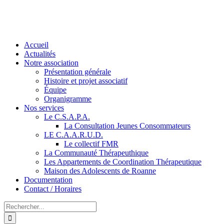
Accueil
Actualités
Notre association
Présentation générale
Histoire et projet associatif
Équipe
Organigramme
Nos services
Le C.S.A.P.A.
La Consultation Jeunes Consommateurs
LE C.A.A.R.U.D.
Le collectif FMR
La Communauté Thérapeuthique
Les Appartements de Coordination Thérapeutique
Maison des Adolescents de Roanne
Documentation
Contact / Horaires
Rechercher: