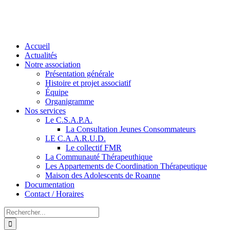
Accueil
Actualités
Notre association
Présentation générale
Histoire et projet associatif
Équipe
Organigramme
Nos services
Le C.S.A.P.A.
La Consultation Jeunes Consommateurs
LE C.A.A.R.U.D.
Le collectif FMR
La Communauté Thérapeuthique
Les Appartements de Coordination Thérapeutique
Maison des Adolescents de Roanne
Documentation
Contact / Horaires
Rechercher: