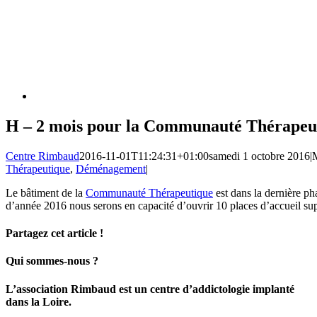
H – 2 mois pour la Communauté Thérapeu
Centre Rimbaud
2016-11-01T11:24:31+01:00
samedi 1 octobre 2016
|
M
Thérapeutique
,
Déménagement
|
Le bâtiment de la
Communauté Thérapeutique
est dans la dernière ph
d’année 2016 nous serons en capacité d’ouvrir 10 places d’accueil su
Partagez cet article !
Facebook
X
LinkedIn
Email
Qui sommes-nous ?
L’association Rimbaud est un centre d’addictologie implanté
dans la Loire.